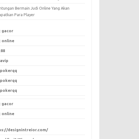
ntungan Bermain Judi Online Yang Akan
apatkan Para Player
t gacor
t online
t88
avip
bpokerqq
bpokerqq
bpokerqq
t gacor
t online
ps://designintreior.com/