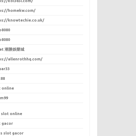
ps://koi365l.com/
ps://homekw.com/
ps://knowtechie.co.uk/
o8080
o8080
bet 潮勝娛樂城
ps://allenrothhq.com/
uar33
t88
t online
am99
i slot online
t gacor
us slot gacor