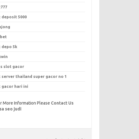
t777
t deposit 5000
hjong
bet
t depo 5k
xwin
us slot gacor
t server thailand super gacor no 1
t gacor hari ini
r More Information Please
Contact Us
sa seo judi