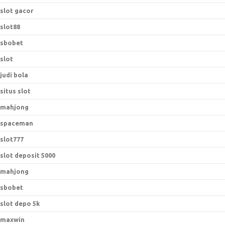
slot gacor
slot88
sbobet
slot
judi bola
situs slot
mahjong
spaceman
slot777
slot deposit 5000
mahjong
sbobet
slot depo 5k
maxwin