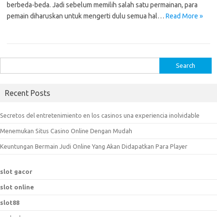
berbeda-beda. Jadi sebelum memilih salah satu permainan, para
pemain diharuskan untuk mengerti dulu semua hal…
Read More »
S
e
a
Recent Posts
r
c
Secretos del entretenimiento en los casinos una experiencia inolvidable
h
Menemukan Situs Casino Online Dengan Mudah
f
o
Keuntungan Bermain Judi Online Yang Akan Didapatkan Para Player
r
:
slot gacor
slot online
slot88