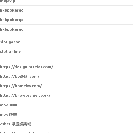
mejavip
hkbpokerqq
hkbpokerqq
hkbpokerqq
slot gacor
slot online
https://designintreior.com/
https://koi365l.com/
https://homekw.com/
https://knowtechie.co.uk/
mpo8080
mpo8080
csbet 潮勝娛樂城