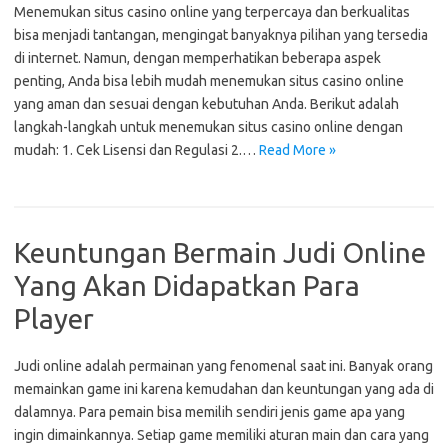
Menemukan situs casino online yang terpercaya dan berkualitas
bisa menjadi tantangan, mengingat banyaknya pilihan yang tersedia
di internet. Namun, dengan memperhatikan beberapa aspek
penting, Anda bisa lebih mudah menemukan situs casino online
yang aman dan sesuai dengan kebutuhan Anda. Berikut adalah
langkah-langkah untuk menemukan situs casino online dengan
mudah: 1. Cek Lisensi dan Regulasi 2.…
Read More »
Keuntungan Bermain Judi Online
Yang Akan Didapatkan Para
Player
Judi online adalah permainan yang fenomenal saat ini. Banyak orang
memainkan game ini karena kemudahan dan keuntungan yang ada di
dalamnya. Para pemain bisa memilih sendiri jenis game apa yang
ingin dimainkannya. Setiap game memiliki aturan main dan cara yang