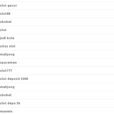
slot gacor
slot88
sbobet
slot
judi bola
situs slot
mahjong
spaceman
slot777
slot deposit 5000
mahjong
sbobet
slot depo 5k
maxwin