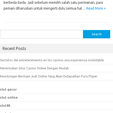
berbeda-beda. Jadi sebelum memilih salah satu permainan, para
pemain diharuskan untuk mengerti dulu semua hal…
Read More »
S
e
a
Recent Posts
r
c
Secretos del entretenimiento en los casinos una experiencia inolvidable
h
Menemukan Situs Casino Online Dengan Mudah
f
o
Keuntungan Bermain Judi Online Yang Akan Didapatkan Para Player
r
:
slot gacor
slot online
slot88