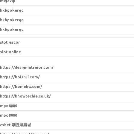
mejavip
hkbpokerqq
hkbpokerqq
hkbpokerqq
slot gacor
slot online
https://designintreior.com/
https://koi365l.com/
https://homekw.com/
https://knowtechie.co.uk/
mpo8080
mpo8080
csbet 潮勝娛樂城