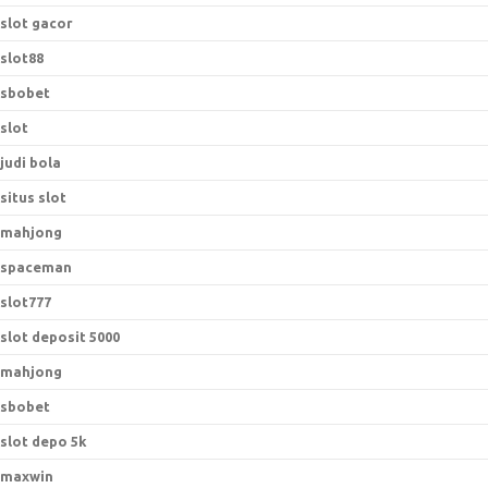
slot gacor
slot88
sbobet
slot
judi bola
situs slot
mahjong
spaceman
slot777
slot deposit 5000
mahjong
sbobet
slot depo 5k
maxwin