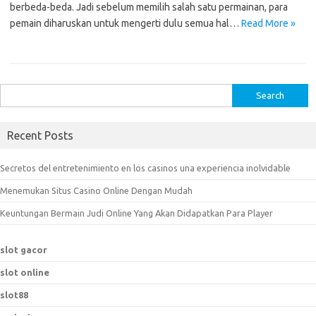
berbeda-beda. Jadi sebelum memilih salah satu permainan, para
pemain diharuskan untuk mengerti dulu semua hal…
Read More »
S
e
a
Recent Posts
r
c
Secretos del entretenimiento en los casinos una experiencia inolvidable
h
Menemukan Situs Casino Online Dengan Mudah
f
o
Keuntungan Bermain Judi Online Yang Akan Didapatkan Para Player
r
:
slot gacor
slot online
slot88