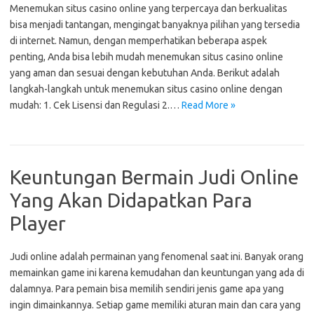
Menemukan situs casino online yang terpercaya dan berkualitas
bisa menjadi tantangan, mengingat banyaknya pilihan yang tersedia
di internet. Namun, dengan memperhatikan beberapa aspek
penting, Anda bisa lebih mudah menemukan situs casino online
yang aman dan sesuai dengan kebutuhan Anda. Berikut adalah
langkah-langkah untuk menemukan situs casino online dengan
mudah: 1. Cek Lisensi dan Regulasi 2.…
Read More »
Keuntungan Bermain Judi Online
Yang Akan Didapatkan Para
Player
Judi online adalah permainan yang fenomenal saat ini. Banyak orang
memainkan game ini karena kemudahan dan keuntungan yang ada di
dalamnya. Para pemain bisa memilih sendiri jenis game apa yang
ingin dimainkannya. Setiap game memiliki aturan main dan cara yang