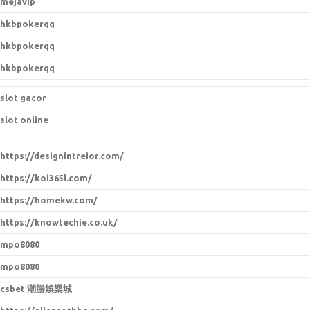
mejavip
hkbpokerqq
hkbpokerqq
hkbpokerqq
slot gacor
slot online
https://designintreior.com/
https://koi365l.com/
https://homekw.com/
https://knowtechie.co.uk/
mpo8080
mpo8080
csbet 潮勝娛樂城