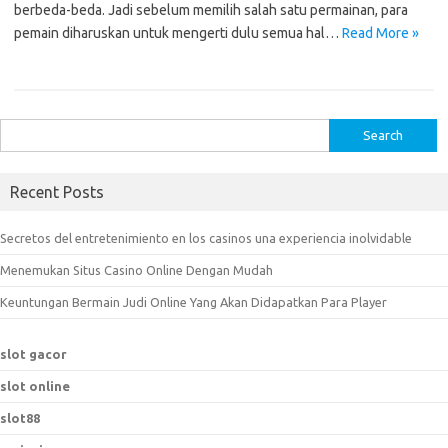
berbeda-beda. Jadi sebelum memilih salah satu permainan, para
pemain diharuskan untuk mengerti dulu semua hal…
Read More »
S
e
a
Recent Posts
r
c
Secretos del entretenimiento en los casinos una experiencia inolvidable
h
Menemukan Situs Casino Online Dengan Mudah
f
o
Keuntungan Bermain Judi Online Yang Akan Didapatkan Para Player
r
:
slot gacor
slot online
slot88