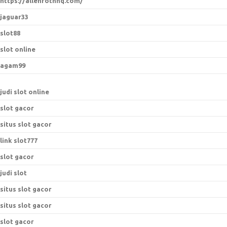
https://allenrothhq.com/
jaguar33
slot88
slot online
agam99
judi slot online
slot gacor
situs slot gacor
link slot777
slot gacor
judi slot
situs slot gacor
situs slot gacor
slot gacor