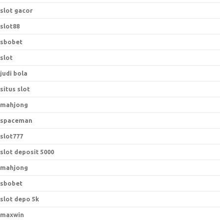
slot gacor
slot88
sbobet
slot
judi bola
situs slot
mahjong
spaceman
slot777
slot deposit 5000
mahjong
sbobet
slot depo 5k
maxwin