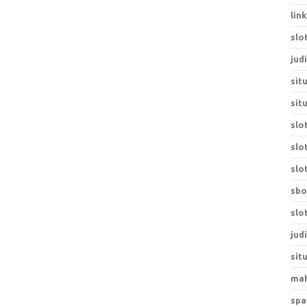
lin
slo
judi
sit
sit
slo
slo
slo
sbo
slo
jud
sit
ma
sp