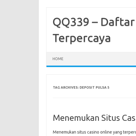
Skip
to
content
QQ339 – Daftar 
Terpercaya
HOME
TAG ARCHIVES:
DEPOSIT PULSA 5
Menemukan Situs Cas
Menemukan situs casino online yang terperc