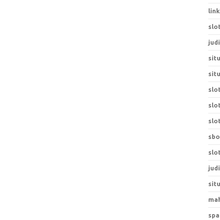
lin
slo
judi
sit
sit
slo
slo
slo
sbo
slo
jud
sit
ma
sp