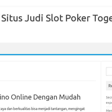
Situs Judi Slot Poker Tog
Sea
for:
R
ino Online Dengan Mudah
Secr
expe
aya dan berkualitas bisa menjadi tantangan, mengingat
Men