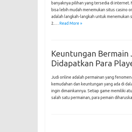
banyaknya pilihan yang tersedia di interne
bisa lebih mudah menemukan situs casino o
adalah langkah-langkah untuk menemukan sit
2.…
Read More »
Keuntungan Bermain 
Didapatkan Para Play
Judi online adalah permainan yang fenomena
kemudahan dan keuntungan yang ada di dalam
ingin dimainkannya. Setiap game memiliki a
salah satu permainan, para pemain diharus