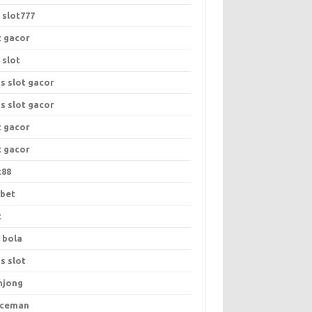
k slot777
t gacor
 slot
us slot gacor
us slot gacor
t gacor
t gacor
t88
bet
t
i bola
us slot
hjong
aceman