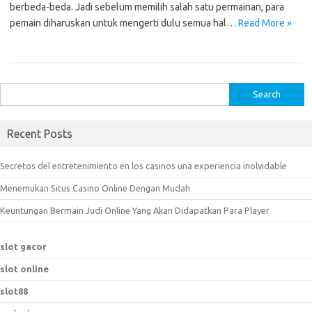
berbeda-beda. Jadi sebelum memilih salah satu permainan, para
pemain diharuskan untuk mengerti dulu semua hal…
Read More »
S
e
a
Recent Posts
r
c
Secretos del entretenimiento en los casinos una experiencia inolvidable
h
Menemukan Situs Casino Online Dengan Mudah
f
o
Keuntungan Bermain Judi Online Yang Akan Didapatkan Para Player
r
:
slot gacor
slot online
slot88