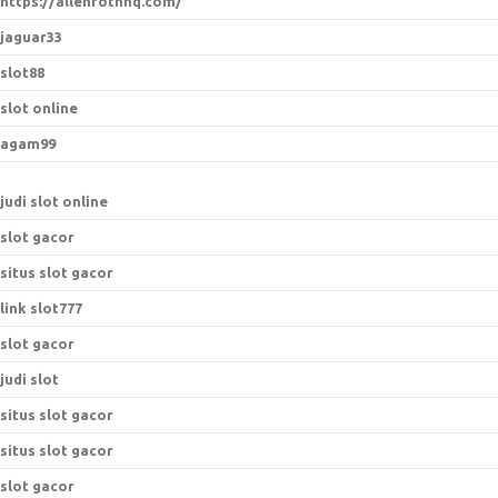
https://allenrothhq.com/
jaguar33
slot88
slot online
agam99
judi slot online
slot gacor
situs slot gacor
link slot777
slot gacor
judi slot
situs slot gacor
situs slot gacor
slot gacor