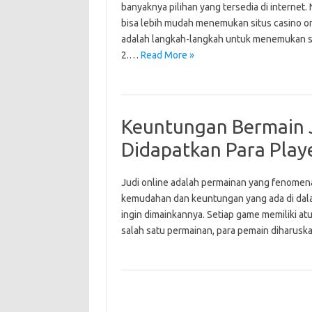
banyaknya pilihan yang tersedia di interne
bisa lebih mudah menemukan situs casino o
adalah langkah-langkah untuk menemukan sit
2.…
Read More »
Keuntungan Bermain 
Didapatkan Para Play
Judi online adalah permainan yang fenomena
kemudahan dan keuntungan yang ada di dalam
ingin dimainkannya. Setiap game memiliki a
salah satu permainan, para pemain diharus