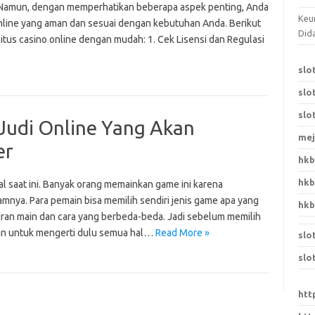
t. Namun, dengan memperhatikan beberapa aspek penting, Anda
Keu
nline yang aman dan sesuai dengan kebutuhan Anda. Berikut
Did
us casino online dengan mudah: 1. Cek Lisensi dan Regulasi
slo
slo
slo
Judi Online Yang Akan
mej
er
hk
hk
l saat ini. Banyak orang memainkan game ini karena
nya. Para pemain bisa memilih sendiri jenis game apa yang
hk
turan main dan cara yang berbeda-beda. Jadi sebelum memilih
kan untuk mengerti dulu semua hal…
Read More »
slo
slo
htt