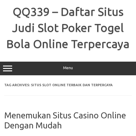
Skip
to
QQ339 – Daftar Situs
content
Judi Slot Poker Togel
Bola Online Terpercaya
Menu
TAG ARCHIVES:
SITUS SLOT ONLINE TERBAIK DAN TERPERCAYA
Menemukan Situs Casino Online
Dengan Mudah