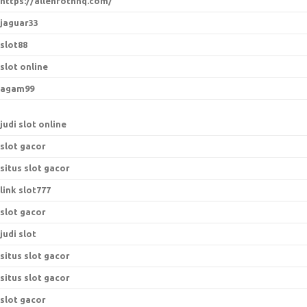
https://allenrothhq.com/
jaguar33
slot88
slot online
agam99
judi slot online
slot gacor
situs slot gacor
link slot777
slot gacor
judi slot
situs slot gacor
situs slot gacor
slot gacor