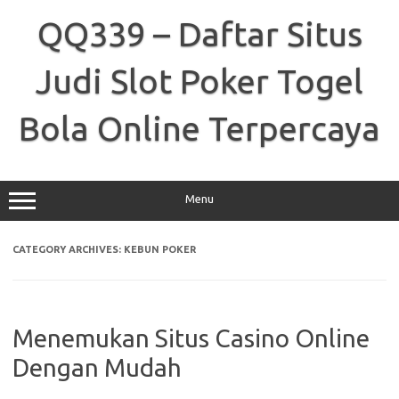
Skip
to
QQ339 – Daftar Situs
content
Judi Slot Poker Togel
Bola Online Terpercaya
Menu
CATEGORY ARCHIVES:
KEBUN POKER
Menemukan Situs Casino Online
Dengan Mudah