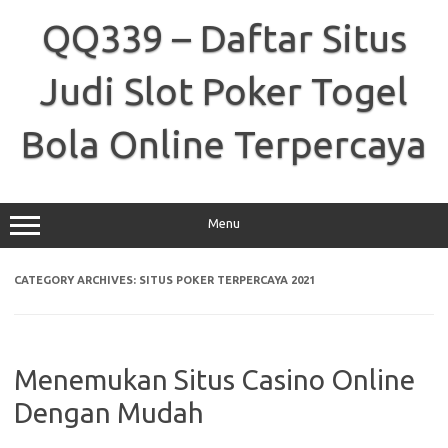
Skip
to
QQ339 – Daftar Situs
content
Judi Slot Poker Togel
Bola Online Terpercaya
Menu
CATEGORY ARCHIVES:
SITUS POKER TERPERCAYA 2021
Menemukan Situs Casino Online
Dengan Mudah