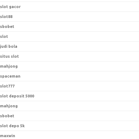
slot gacor
slot88
sbobet
slot
judi bola
situs slot
mahjong
spaceman
slot777
slot deposit 5000
mahjong
sbobet
slot depo 5k
maxwin