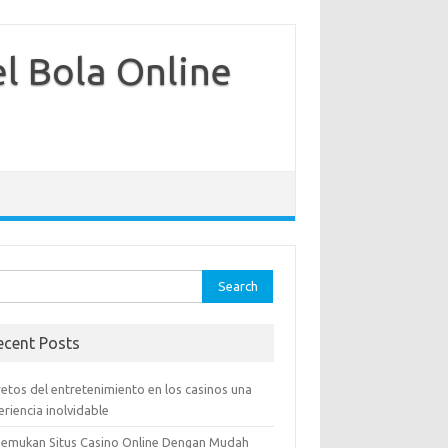
el Bola Online
rch
ecent Posts
etos del entretenimiento en los casinos una
riencia inolvidable
emukan Situs Casino Online Dengan Mudah