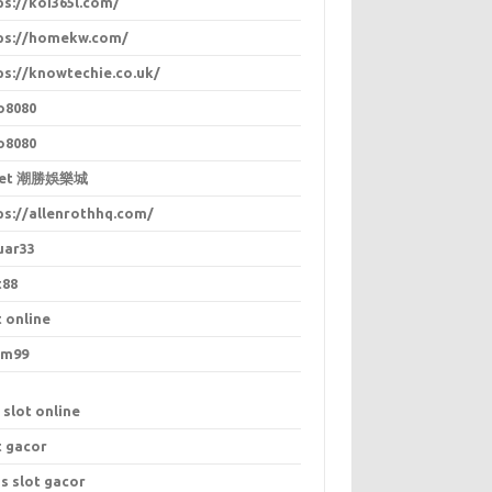
ps://koi365l.com/
ps://homekw.com/
ps://knowtechie.co.uk/
o8080
o8080
bet 潮勝娛樂城
ps://allenrothhq.com/
uar33
t88
t online
am99
i slot online
t gacor
us slot gacor