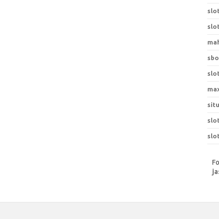
slo
slo
ma
sbo
slo
ma
sit
slo
slo
Fo
ja