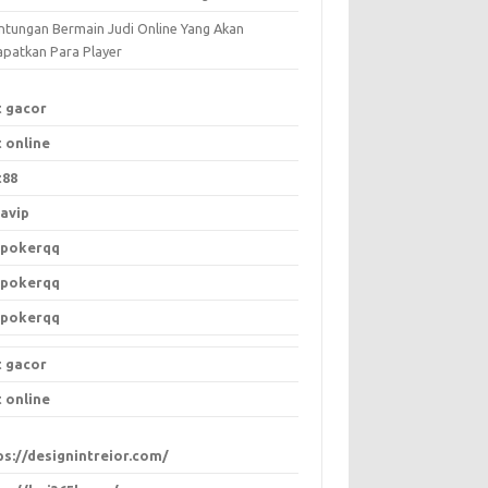
ntungan Bermain Judi Online Yang Akan
apatkan Para Player
t gacor
t online
t88
avip
bpokerqq
bpokerqq
bpokerqq
t gacor
t online
ps://designintreior.com/