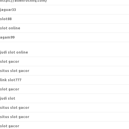
https://allenrothhq.com/
jaguar33
slot88
slot online
agam99
judi slot online
slot gacor
situs slot gacor
link slot777
slot gacor
judi slot
situs slot gacor
situs slot gacor
slot gacor