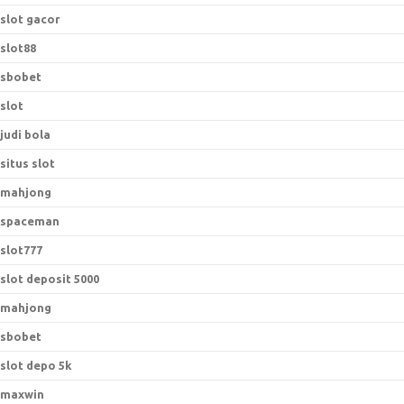
slot gacor
slot88
sbobet
slot
judi bola
situs slot
mahjong
spaceman
slot777
slot deposit 5000
mahjong
sbobet
slot depo 5k
maxwin