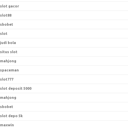
slot gacor
slot88
sbobet
slot
judi bola
situs slot
mahjong
spaceman
slot777
slot deposit 5000
mahjong
sbobet
slot depo 5k
maxwin