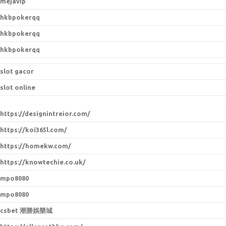
mejavip
hkbpokerqq
hkbpokerqq
hkbpokerqq
slot gacor
slot online
https://designintreior.com/
https://koi365l.com/
https://homekw.com/
https://knowtechie.co.uk/
mpo8080
mpo8080
csbet 潮勝娛樂城