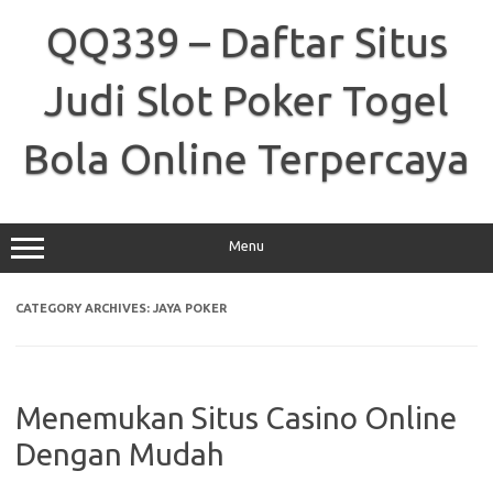
Skip
to
QQ339 – Daftar Situs
content
Judi Slot Poker Togel
Bola Online Terpercaya
Menu
CATEGORY ARCHIVES:
JAYA POKER
Menemukan Situs Casino Online
Dengan Mudah