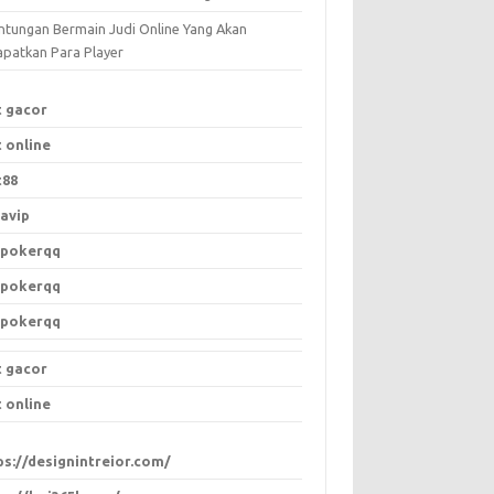
ntungan Bermain Judi Online Yang Akan
apatkan Para Player
t gacor
t online
t88
avip
bpokerqq
bpokerqq
bpokerqq
t gacor
t online
ps://designintreior.com/