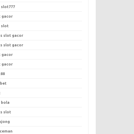
k slot777
t gacor
 slot
us slot gacor
us slot gacor
t gacor
t gacor
t88
bet
t
i bola
us slot
hjong
aceman