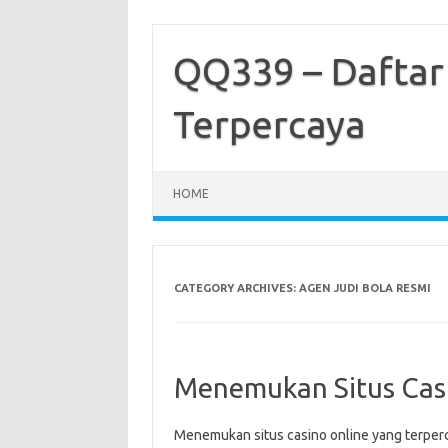
Skip
to
content
QQ339 – Daftar 
Terpercaya
HOME
CATEGORY ARCHIVES:
AGEN JUDI BOLA RESMI
Menemukan Situs Cas
Menemukan situs casino online yang terperc