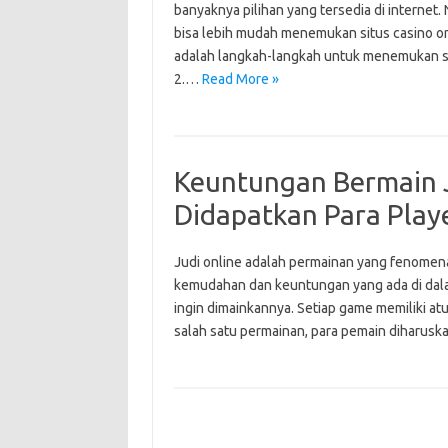
banyaknya pilihan yang tersedia di interne
bisa lebih mudah menemukan situs casino o
adalah langkah-langkah untuk menemukan sit
2.…
Read More »
Keuntungan Bermain 
Didapatkan Para Play
Judi online adalah permainan yang fenomena
kemudahan dan keuntungan yang ada di dalam
ingin dimainkannya. Setiap game memiliki a
salah satu permainan, para pemain diharus