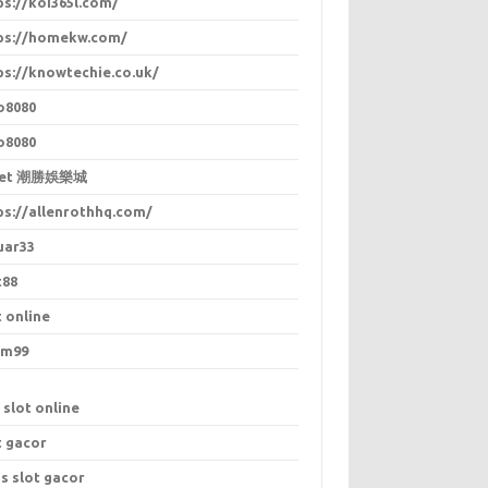
ps://koi365l.com/
ps://homekw.com/
ps://knowtechie.co.uk/
o8080
o8080
bet 潮勝娛樂城
ps://allenrothhq.com/
uar33
t88
t online
am99
i slot online
t gacor
us slot gacor