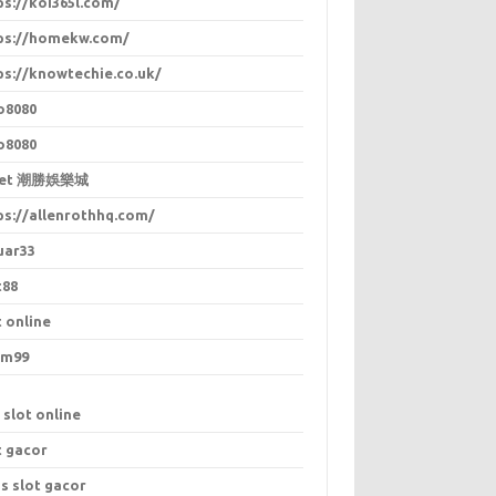
ps://koi365l.com/
ps://homekw.com/
ps://knowtechie.co.uk/
o8080
o8080
bet 潮勝娛樂城
ps://allenrothhq.com/
uar33
t88
t online
am99
i slot online
t gacor
us slot gacor