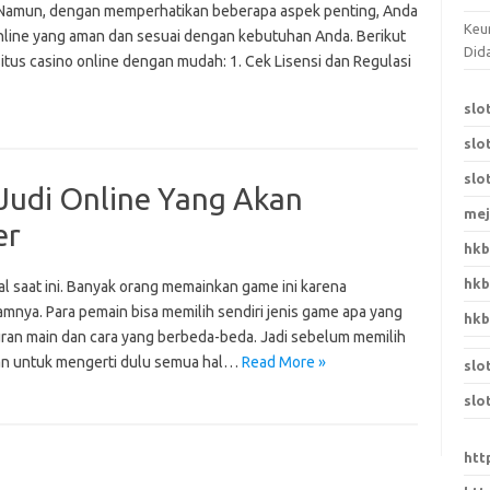
t. Namun, dengan memperhatikan beberapa aspek penting, Anda
Keu
nline yang aman dan sesuai dengan kebutuhan Anda. Berikut
Did
us casino online dengan mudah: 1. Cek Lisensi dan Regulasi
slo
slo
slo
Judi Online Yang Akan
mej
er
hk
hk
l saat ini. Banyak orang memainkan game ini karena
nya. Para pemain bisa memilih sendiri jenis game apa yang
hk
turan main dan cara yang berbeda-beda. Jadi sebelum memilih
kan untuk mengerti dulu semua hal…
Read More »
slo
slo
htt