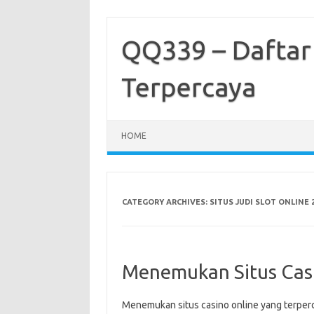
Skip
to
content
QQ339 – Daftar 
Terpercaya
HOME
CATEGORY ARCHIVES:
SITUS JUDI SLOT ONLINE 
Menemukan Situs Cas
Menemukan situs casino online yang terperc