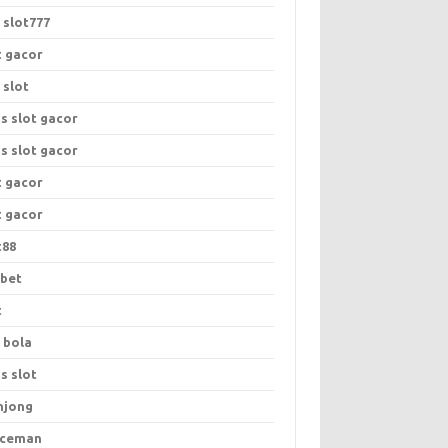
k slot777
t gacor
 slot
us slot gacor
us slot gacor
t gacor
t gacor
t88
bet
t
i bola
us slot
hjong
aceman