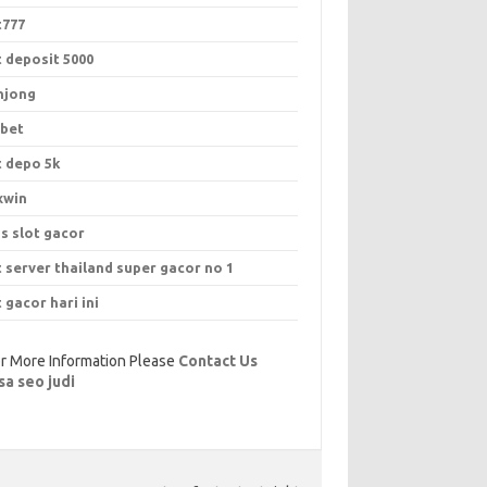
t777
t deposit 5000
hjong
bet
t depo 5k
xwin
us slot gacor
t server thailand super gacor no 1
t gacor hari ini
r More Information Please
Contact Us
sa seo judi