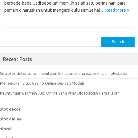
berbeda-beda. Jadi sebelum memilih salah satu permainan, para
pemain diharuskan untuk mengerti dulu semua hal…
Read More »
S
e
a
Recent Posts
r
c
Secretos del entretenimiento en los casinos una experiencia inolvidable
h
Menemukan Situs Casino Online Dengan Mudah
f
o
Keuntungan Bermain Judi Online Yang Akan Didapatkan Para Player
r
:
slot gacor
slot online
slot88