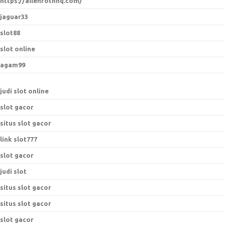
https://allenrothhq.com/
jaguar33
slot88
slot online
agam99
judi slot online
slot gacor
situs slot gacor
link slot777
slot gacor
judi slot
situs slot gacor
situs slot gacor
slot gacor