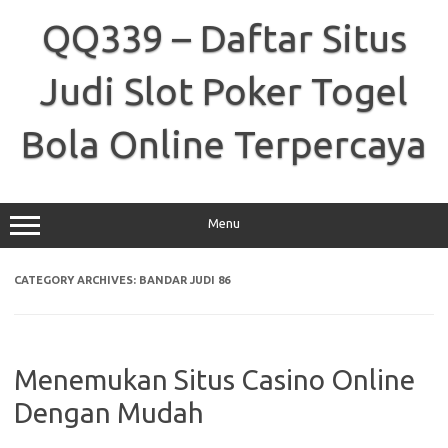
Skip
to
QQ339 – Daftar Situs
content
Judi Slot Poker Togel
Bola Online Terpercaya
Menu
CATEGORY ARCHIVES:
BANDAR JUDI 86
Menemukan Situs Casino Online
Dengan Mudah