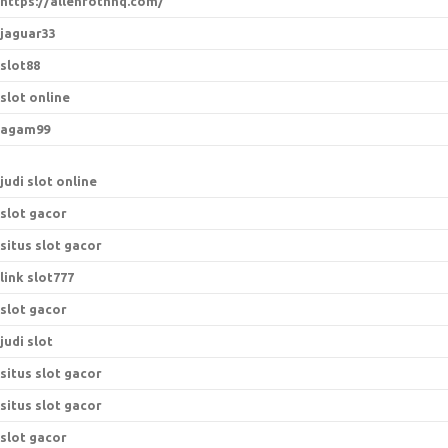
https://allenrothhq.com/
jaguar33
slot88
slot online
agam99
judi slot online
slot gacor
situs slot gacor
link slot777
slot gacor
judi slot
situs slot gacor
situs slot gacor
slot gacor