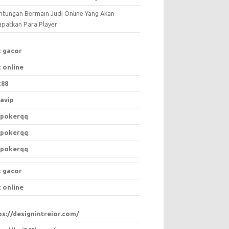
ntungan Bermain Judi Online Yang Akan
apatkan Para Player
t gacor
t online
t88
avip
bpokerqq
bpokerqq
bpokerqq
t gacor
t online
ps://designintreior.com/