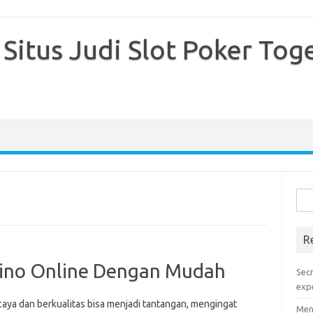
Situs Judi Slot Poker Tog
Sea
for:
R
ino Online Dengan Mudah
Secr
expe
aya dan berkualitas bisa menjadi tantangan, mengingat
Men