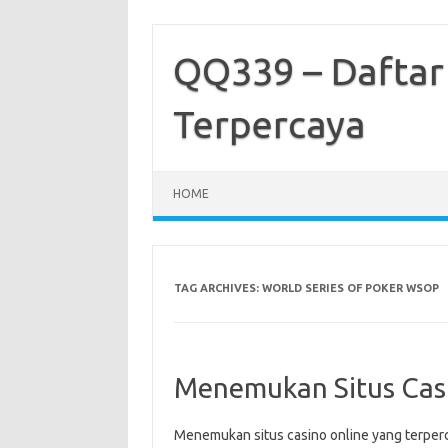
Skip
to
content
QQ339 – Daftar 
Terpercaya
HOME
TAG ARCHIVES:
WORLD SERIES OF POKER WSOP
Menemukan Situs Cas
Menemukan situs casino online yang terperc