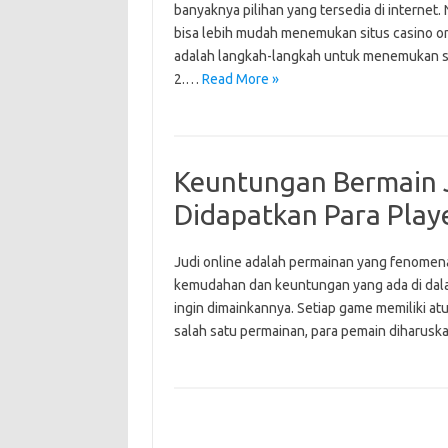
banyaknya pilihan yang tersedia di interne
bisa lebih mudah menemukan situs casino o
adalah langkah-langkah untuk menemukan sit
2.…
Read More »
Keuntungan Bermain 
Didapatkan Para Play
Judi online adalah permainan yang fenomena
kemudahan dan keuntungan yang ada di dalam
ingin dimainkannya. Setiap game memiliki a
salah satu permainan, para pemain diharus