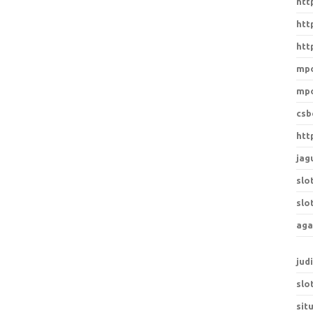
htt
htt
htt
mp
mp
cs
htt
jag
slo
slo
ag
jud
slo
sit