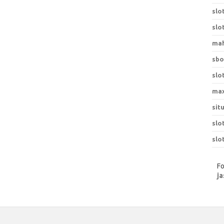
slo
slo
ma
sbo
slo
ma
sit
slo
slo
Fo
ja