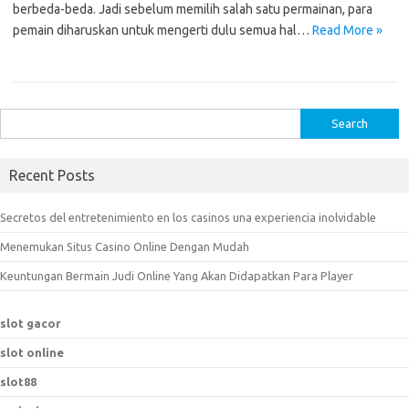
berbeda-beda. Jadi sebelum memilih salah satu permainan, para
pemain diharuskan untuk mengerti dulu semua hal…
Read More »
S
e
a
Recent Posts
r
c
Secretos del entretenimiento en los casinos una experiencia inolvidable
h
Menemukan Situs Casino Online Dengan Mudah
f
o
Keuntungan Bermain Judi Online Yang Akan Didapatkan Para Player
r
:
slot gacor
slot online
slot88