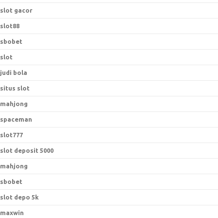
slot gacor
slot88
sbobet
slot
judi bola
situs slot
mahjong
spaceman
slot777
slot deposit 5000
mahjong
sbobet
slot depo 5k
maxwin