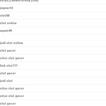
https://allenrothhq.com/
jaguar33
slot88
slot online
agam99
judi slot online
slot gacor
situs slot gacor
link slot777
slot gacor
judi slot
situs slot gacor
situs slot gacor
slot gacor