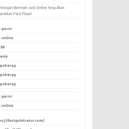
ntungan Bermain Judi Online Yang Akan
apatkan Para Player
t gacor
t online
t88
avip
bpokerqq
bpokerqq
bpokerqq
t gacor
t online
ps://designintreior.com/