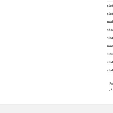
slo
slo
ma
sbo
slo
ma
sit
slo
slo
Fo
ja