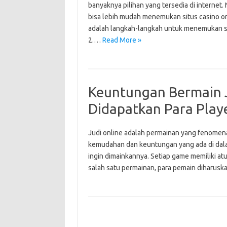
banyaknya pilihan yang tersedia di interne
bisa lebih mudah menemukan situs casino o
adalah langkah-langkah untuk menemukan sit
2.…
Read More »
Keuntungan Bermain 
Didapatkan Para Play
Judi online adalah permainan yang fenomena
kemudahan dan keuntungan yang ada di dalam
ingin dimainkannya. Setiap game memiliki a
salah satu permainan, para pemain diharus