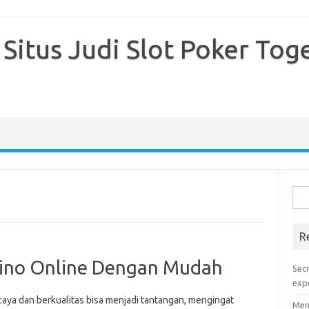
Situs Judi Slot Poker Tog
Sea
for:
R
ino Online Dengan Mudah
Secr
expe
aya dan berkualitas bisa menjadi tantangan, mengingat
Men