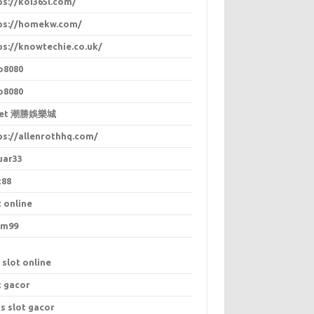
ps://koi365l.com/
ps://homekw.com/
ps://knowtechie.co.uk/
o8080
o8080
bet 潮勝娛樂城
ps://allenrothhq.com/
uar33
t88
t online
am99
i slot online
t gacor
us slot gacor