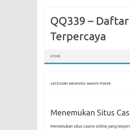
Skip
to
content
QQ339 – Daftar 
Terpercaya
HOME
CATEGORY ARCHIVES:
WAHYU POKER
Menemukan Situs Cas
Menemukan situs casino online yang terperc