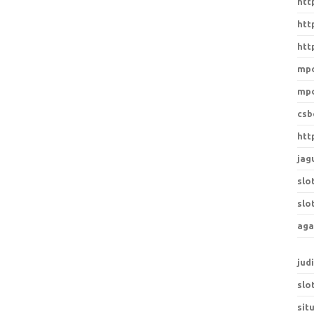
htt
htt
htt
mp
mp
cs
htt
jag
slo
slo
ag
jud
slo
sit