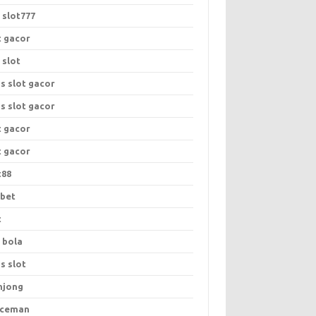
k slot777
t gacor
 slot
us slot gacor
us slot gacor
t gacor
t gacor
t88
bet
t
i bola
us slot
hjong
aceman