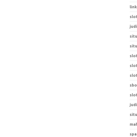
lin
slo
judi
sit
sit
slo
slo
slo
sbo
slo
jud
sit
ma
sp