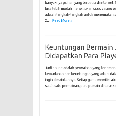
banyaknya pilihan yang tersedia di interne
bisa lebih mudah menemukan situs casino o
adalah langkah-langkah untuk menemukan sit
2.…
Read More »
Keuntungan Bermain 
Didapatkan Para Play
Judi online adalah permainan yang fenomena
kemudahan dan keuntungan yang ada di dalam
ingin dimainkannya. Setiap game memiliki a
salah satu permainan, para pemain diharus