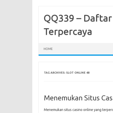
Skip
to
content
QQ339 – Daftar 
Terpercaya
HOME
TAG ARCHIVES:
SLOT ONLINE 48
Menemukan Situs Cas
Menemukan situs casino online yang terperc