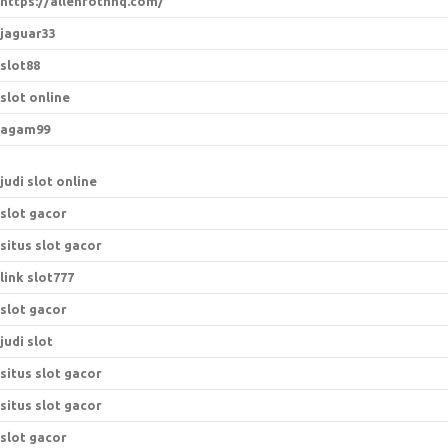
https://allenrothhq.com/
jaguar33
slot88
slot online
agam99
judi slot online
slot gacor
situs slot gacor
link slot777
slot gacor
judi slot
situs slot gacor
situs slot gacor
slot gacor