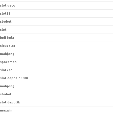
slot gacor
slot88
sbobet
slot
judi bola
situs slot
mahjong
spaceman
slot777
slot deposit 5000
mahjong
sbobet
slot depo 5k
maxwin