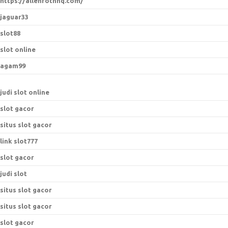
https://allenrothhq.com/
jaguar33
slot88
slot online
agam99
judi slot online
slot gacor
situs slot gacor
link slot777
slot gacor
judi slot
situs slot gacor
situs slot gacor
slot gacor