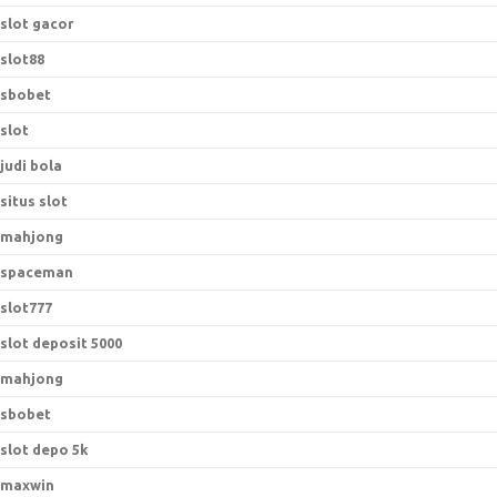
slot gacor
slot88
sbobet
slot
judi bola
situs slot
mahjong
spaceman
slot777
slot deposit 5000
mahjong
sbobet
slot depo 5k
maxwin