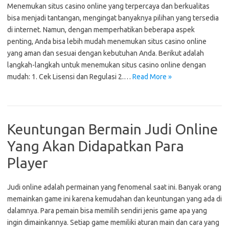
Menemukan situs casino online yang terpercaya dan berkualitas
bisa menjadi tantangan, mengingat banyaknya pilihan yang tersedia
di internet. Namun, dengan memperhatikan beberapa aspek
penting, Anda bisa lebih mudah menemukan situs casino online
yang aman dan sesuai dengan kebutuhan Anda. Berikut adalah
langkah-langkah untuk menemukan situs casino online dengan
mudah: 1. Cek Lisensi dan Regulasi 2.…
Read More »
Keuntungan Bermain Judi Online
Yang Akan Didapatkan Para
Player
Judi online adalah permainan yang fenomenal saat ini. Banyak orang
memainkan game ini karena kemudahan dan keuntungan yang ada di
dalamnya. Para pemain bisa memilih sendiri jenis game apa yang
ingin dimainkannya. Setiap game memiliki aturan main dan cara yang