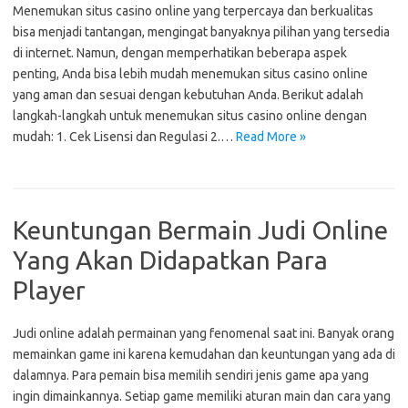
Menemukan situs casino online yang terpercaya dan berkualitas
bisa menjadi tantangan, mengingat banyaknya pilihan yang tersedia
di internet. Namun, dengan memperhatikan beberapa aspek
penting, Anda bisa lebih mudah menemukan situs casino online
yang aman dan sesuai dengan kebutuhan Anda. Berikut adalah
langkah-langkah untuk menemukan situs casino online dengan
mudah: 1. Cek Lisensi dan Regulasi 2.…
Read More »
Keuntungan Bermain Judi Online
Yang Akan Didapatkan Para
Player
Judi online adalah permainan yang fenomenal saat ini. Banyak orang
memainkan game ini karena kemudahan dan keuntungan yang ada di
dalamnya. Para pemain bisa memilih sendiri jenis game apa yang
ingin dimainkannya. Setiap game memiliki aturan main dan cara yang