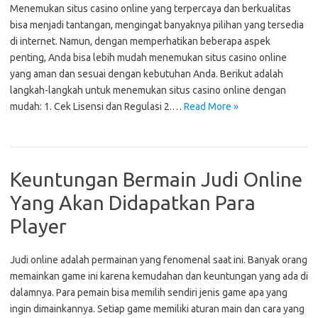
Menemukan situs casino online yang terpercaya dan berkualitas
bisa menjadi tantangan, mengingat banyaknya pilihan yang tersedia
di internet. Namun, dengan memperhatikan beberapa aspek
penting, Anda bisa lebih mudah menemukan situs casino online
yang aman dan sesuai dengan kebutuhan Anda. Berikut adalah
langkah-langkah untuk menemukan situs casino online dengan
mudah: 1. Cek Lisensi dan Regulasi 2.…
Read More »
Keuntungan Bermain Judi Online
Yang Akan Didapatkan Para
Player
Judi online adalah permainan yang fenomenal saat ini. Banyak orang
memainkan game ini karena kemudahan dan keuntungan yang ada di
dalamnya. Para pemain bisa memilih sendiri jenis game apa yang
ingin dimainkannya. Setiap game memiliki aturan main dan cara yang