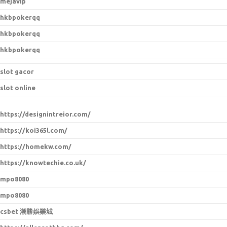
mejavip
hkbpokerqq
hkbpokerqq
hkbpokerqq
slot gacor
slot online
https://designintreior.com/
https://koi365l.com/
https://homekw.com/
https://knowtechie.co.uk/
mpo8080
mpo8080
csbet 潮勝娛樂城