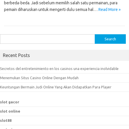
berbeda-beda. Jadi sebelum memilih salah satu permainan, para
pemain diharuskan untuk mengerti dulu semua hal…
Read More »
S
e
a
Recent Posts
r
c
Secretos del entretenimiento en los casinos una experiencia inolvidable
h
Menemukan Situs Casino Online Dengan Mudah
f
o
Keuntungan Bermain Judi Online Yang Akan Didapatkan Para Player
r
:
slot gacor
slot online
slot88