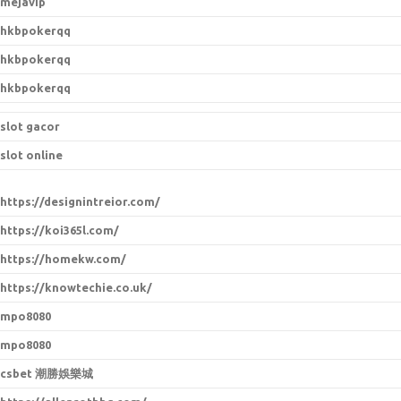
mejavip
hkbpokerqq
hkbpokerqq
hkbpokerqq
slot gacor
slot online
https://designintreior.com/
https://koi365l.com/
https://homekw.com/
https://knowtechie.co.uk/
mpo8080
mpo8080
csbet 潮勝娛樂城