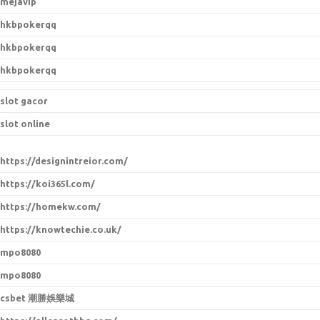
mejavip
hkbpokerqq
hkbpokerqq
hkbpokerqq
slot gacor
slot online
https://designintreior.com/
https://koi365l.com/
https://homekw.com/
https://knowtechie.co.uk/
mpo8080
mpo8080
csbet 潮勝娛樂城