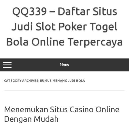
Skip
to
QQ339 – Daftar Situs
content
Judi Slot Poker Togel
Bola Online Terpercaya
Menu
CATEGORY ARCHIVES:
RUMUS MENANG JUDI BOLA
Menemukan Situs Casino Online
Dengan Mudah