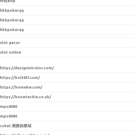
mejavip
hkbpokerqq
hkbpokerqq
hkbpokerqq
slot gacor
slot online
https://designintreior.com/
https://koi365l.com/
https://homekw.com/
https://knowtechie.co.uk/
mpo8080
mpo8080
csbet 潮勝娛樂城