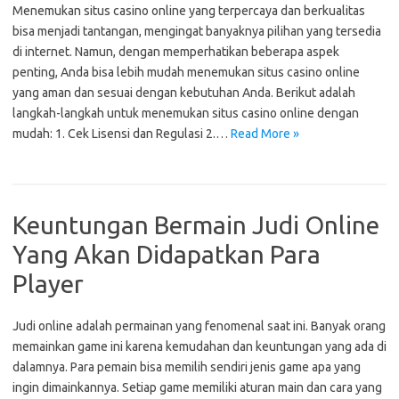
Menemukan situs casino online yang terpercaya dan berkualitas
bisa menjadi tantangan, mengingat banyaknya pilihan yang tersedia
di internet. Namun, dengan memperhatikan beberapa aspek
penting, Anda bisa lebih mudah menemukan situs casino online
yang aman dan sesuai dengan kebutuhan Anda. Berikut adalah
langkah-langkah untuk menemukan situs casino online dengan
mudah: 1. Cek Lisensi dan Regulasi 2.…
Read More »
Keuntungan Bermain Judi Online
Yang Akan Didapatkan Para
Player
Judi online adalah permainan yang fenomenal saat ini. Banyak orang
memainkan game ini karena kemudahan dan keuntungan yang ada di
dalamnya. Para pemain bisa memilih sendiri jenis game apa yang
ingin dimainkannya. Setiap game memiliki aturan main dan cara yang