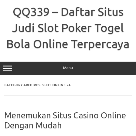
Skip
to
QQ339 – Daftar Situs
content
Judi Slot Poker Togel
Bola Online Terpercaya
Menu
CATEGORY ARCHIVES:
SLOT ONLINE 24
Menemukan Situs Casino Online
Dengan Mudah