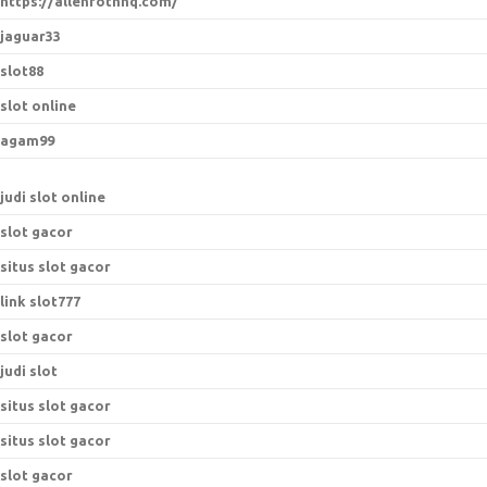
https://allenrothhq.com/
jaguar33
slot88
slot online
agam99
judi slot online
slot gacor
situs slot gacor
link slot777
slot gacor
judi slot
situs slot gacor
situs slot gacor
slot gacor