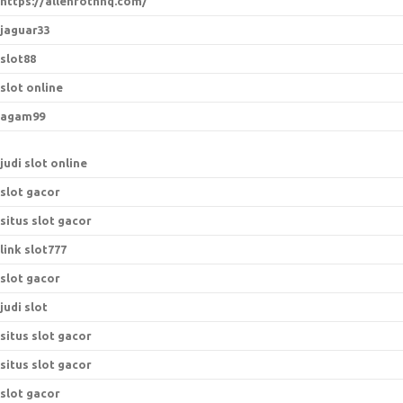
https://allenrothhq.com/
jaguar33
slot88
slot online
agam99
judi slot online
slot gacor
situs slot gacor
link slot777
slot gacor
judi slot
situs slot gacor
situs slot gacor
slot gacor