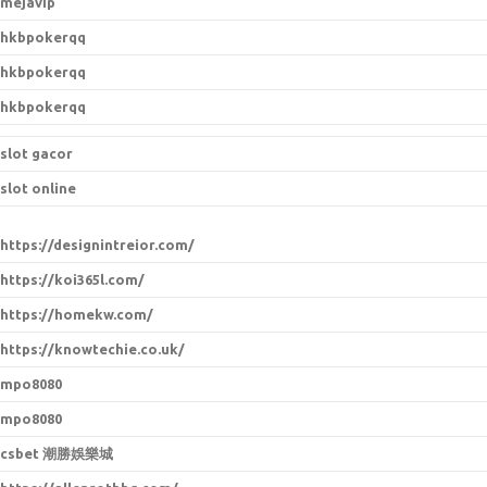
mejavip
hkbpokerqq
hkbpokerqq
hkbpokerqq
slot gacor
slot online
https://designintreior.com/
https://koi365l.com/
https://homekw.com/
https://knowtechie.co.uk/
mpo8080
mpo8080
csbet 潮勝娛樂城