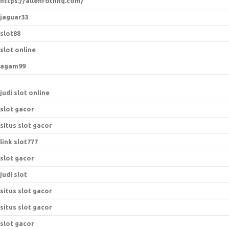
https://allenrothhq.com/
jaguar33
slot88
slot online
agam99
judi slot online
slot gacor
situs slot gacor
link slot777
slot gacor
judi slot
situs slot gacor
situs slot gacor
slot gacor