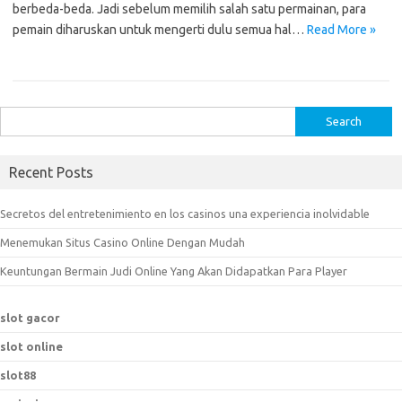
berbeda-beda. Jadi sebelum memilih salah satu permainan, para
pemain diharuskan untuk mengerti dulu semua hal…
Read More »
S
e
a
Recent Posts
r
c
Secretos del entretenimiento en los casinos una experiencia inolvidable
h
Menemukan Situs Casino Online Dengan Mudah
f
o
Keuntungan Bermain Judi Online Yang Akan Didapatkan Para Player
r
:
slot gacor
slot online
slot88