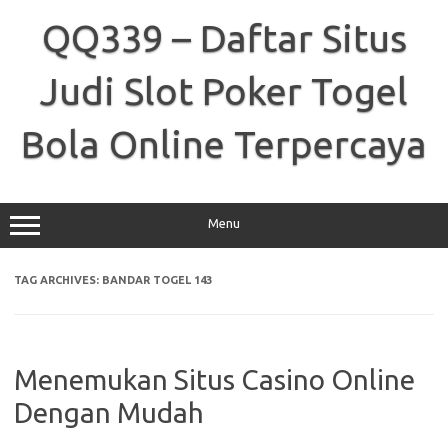
Skip
to
QQ339 – Daftar Situs
content
Judi Slot Poker Togel
Bola Online Terpercaya
Menu
TAG ARCHIVES:
BANDAR TOGEL 143
Menemukan Situs Casino Online
Dengan Mudah