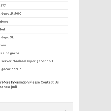
t777
t deposit 5000
hjong
bet
t depo 5k
xwin
us slot gacor
t server thailand super gacor no 1
t gacor hari ini
r More Information Please
Contact Us
sa seo judi