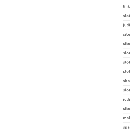
lin
slo
judi
sit
sit
slo
slo
slo
sbo
slo
jud
sit
ma
sp