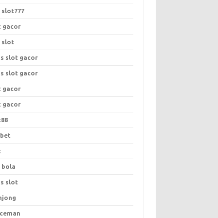
k slot777
t gacor
 slot
us slot gacor
us slot gacor
t gacor
t gacor
t88
bet
t
i bola
us slot
hjong
aceman