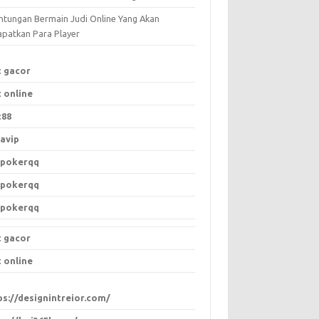
ntungan Bermain Judi Online Yang Akan
apatkan Para Player
t gacor
t online
t88
avip
bpokerqq
bpokerqq
bpokerqq
t gacor
t online
ps://designintreior.com/