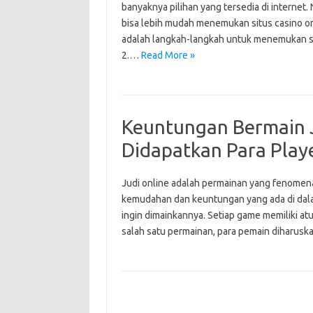
banyaknya pilihan yang tersedia di interne
bisa lebih mudah menemukan situs casino o
adalah langkah-langkah untuk menemukan sit
2.…
Read More »
Keuntungan Bermain 
Didapatkan Para Play
Judi online adalah permainan yang fenomena
kemudahan dan keuntungan yang ada di dalam
ingin dimainkannya. Setiap game memiliki a
salah satu permainan, para pemain diharus