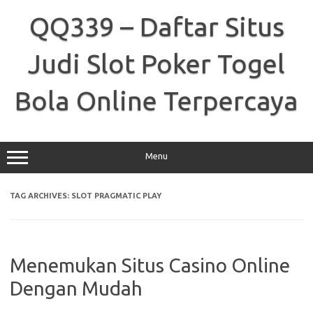
Skip
to
QQ339 – Daftar Situs
content
Judi Slot Poker Togel
Bola Online Terpercaya
Menu
TAG ARCHIVES:
SLOT PRAGMATIC PLAY
Menemukan Situs Casino Online
Dengan Mudah