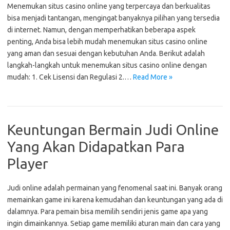
Menemukan situs casino online yang terpercaya dan berkualitas
bisa menjadi tantangan, mengingat banyaknya pilihan yang tersedia
di internet. Namun, dengan memperhatikan beberapa aspek
penting, Anda bisa lebih mudah menemukan situs casino online
yang aman dan sesuai dengan kebutuhan Anda. Berikut adalah
langkah-langkah untuk menemukan situs casino online dengan
mudah: 1. Cek Lisensi dan Regulasi 2.…
Read More »
Keuntungan Bermain Judi Online
Yang Akan Didapatkan Para
Player
Judi online adalah permainan yang fenomenal saat ini. Banyak orang
memainkan game ini karena kemudahan dan keuntungan yang ada di
dalamnya. Para pemain bisa memilih sendiri jenis game apa yang
ingin dimainkannya. Setiap game memiliki aturan main dan cara yang