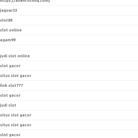
https://allenrothhq.com/
jaguar33
slot88
slot online
agam99
judi slot online
slot gacor
situs slot gacor
link slot777
slot gacor
judi slot
situs slot gacor
situs slot gacor
slot gacor