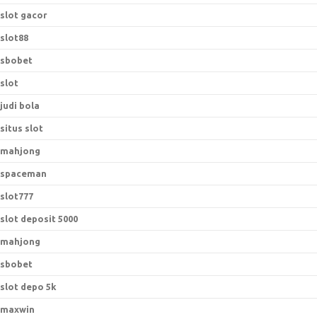
slot gacor
slot88
sbobet
slot
judi bola
situs slot
mahjong
spaceman
slot777
slot deposit 5000
mahjong
sbobet
slot depo 5k
maxwin