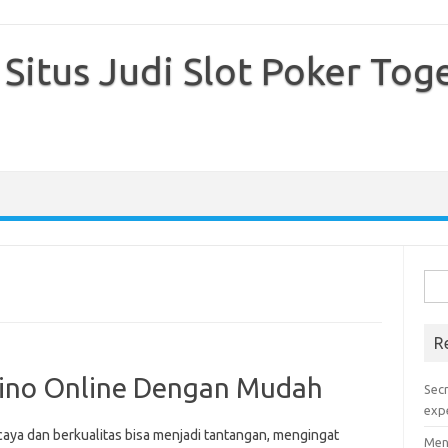
Situs Judi Slot Poker Tog
Sea
for:
R
ino Online Dengan Mudah
Secr
expe
aya dan berkualitas bisa menjadi tantangan, mengingat
Men