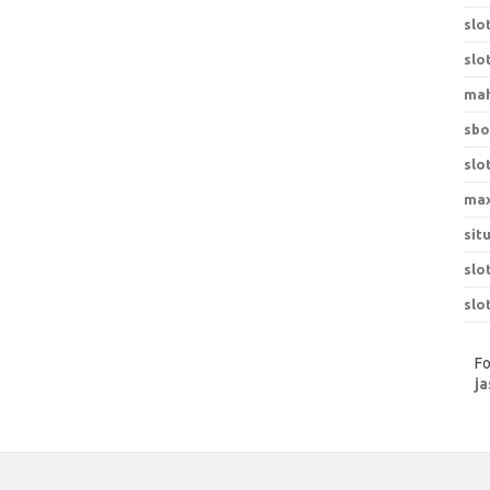
slo
slo
ma
sbo
slo
ma
sit
slo
slo
Fo
ja