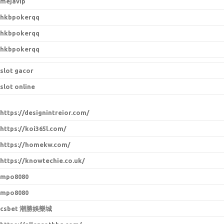
mejavip
hkbpokerqq
hkbpokerqq
hkbpokerqq
slot gacor
slot online
https://designintreior.com/
https://koi365l.com/
https://homekw.com/
https://knowtechie.co.uk/
mpo8080
mpo8080
csbet 潮勝娛樂城