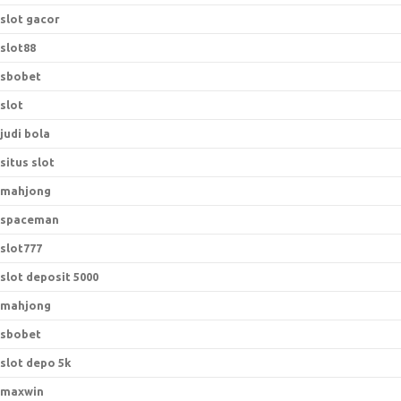
slot gacor
slot88
sbobet
slot
judi bola
situs slot
mahjong
spaceman
slot777
slot deposit 5000
mahjong
sbobet
slot depo 5k
maxwin