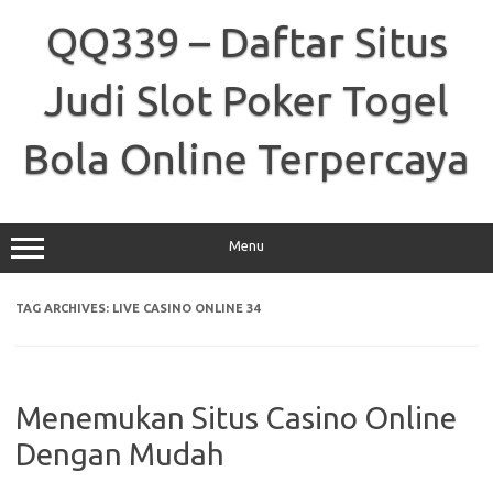
Skip
to
QQ339 – Daftar Situs
content
Judi Slot Poker Togel
Bola Online Terpercaya
Menu
TAG ARCHIVES:
LIVE CASINO ONLINE 34
Menemukan Situs Casino Online
Dengan Mudah