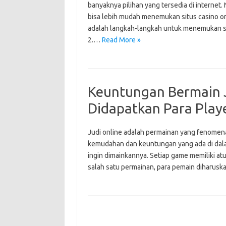
banyaknya pilihan yang tersedia di interne
bisa lebih mudah menemukan situs casino o
adalah langkah-langkah untuk menemukan sit
2.…
Read More »
Keuntungan Bermain 
Didapatkan Para Play
Judi online adalah permainan yang fenomena
kemudahan dan keuntungan yang ada di dalam
ingin dimainkannya. Setiap game memiliki a
salah satu permainan, para pemain diharus