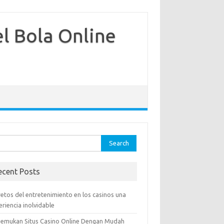
el Bola Online
rch
ecent Posts
etos del entretenimiento en los casinos una
riencia inolvidable
emukan Situs Casino Online Dengan Mudah