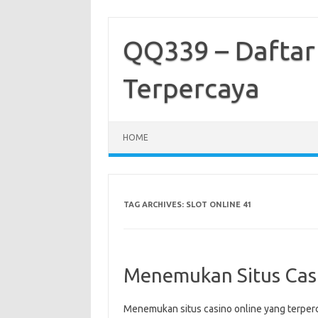
Skip
to
content
QQ339 – Daftar 
Terpercaya
HOME
TAG ARCHIVES:
SLOT ONLINE 41
Menemukan Situs Cas
Menemukan situs casino online yang terperc