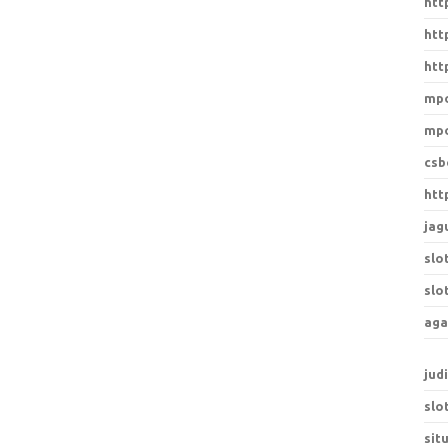
htt
htt
htt
mp
mp
cs
htt
jag
slo
slo
ag
jud
slo
sit