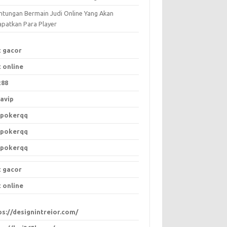
ntungan Bermain Judi Online Yang Akan
apatkan Para Player
t gacor
t online
t88
avip
bpokerqq
bpokerqq
bpokerqq
t gacor
t online
ps://designintreior.com/