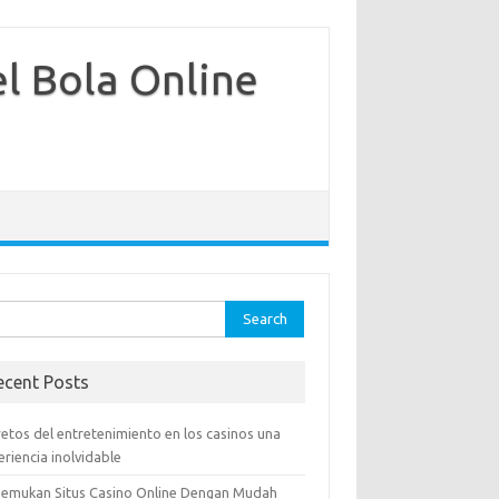
el Bola Online
rch
ecent Posts
etos del entretenimiento en los casinos una
riencia inolvidable
emukan Situs Casino Online Dengan Mudah