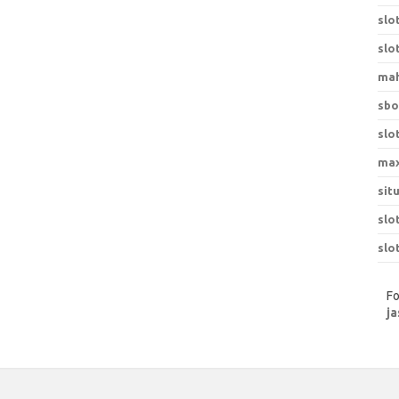
slo
slo
ma
sbo
slo
ma
sit
slo
slo
Fo
ja